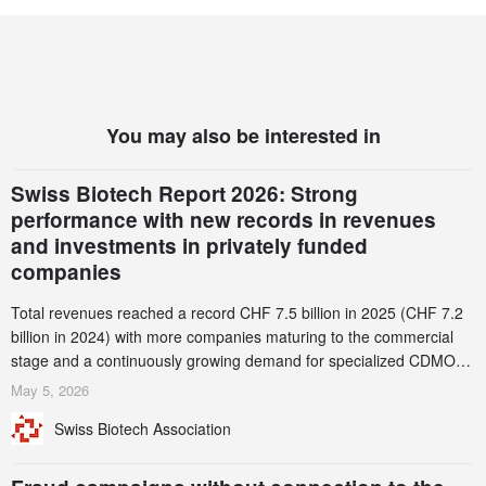
You may also be interested in
Swiss Biotech Report 2026: Strong
performance with new records in revenues
and investments in privately funded
companies
Total revenues reached a record CHF 7.5 billion in 2025 (CHF 7.2
billion in 2024) with more companies maturing to the commercial
stage and a continuously growing demand for specialized CDMO
services. Funding increased by 2.1% to CHF 2.6 billion. In a
May 5, 2026
notable shift, investments in privately funded companies achieved a
Swiss Biotech Association
record CHF 1.15 billion – an increase of 38% compared to 2024,
and a record 45%