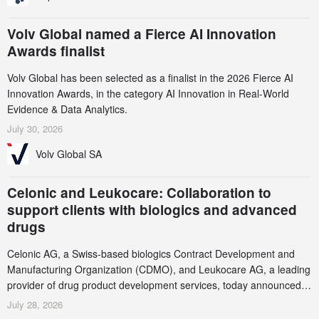
Volv Global named a Fierce AI Innovation
Awards finalist
Volv Global has been selected as a finalist in the 2026 Fierce AI
Innovation Awards, in the category AI Innovation in Real-World
Evidence & Data Analytics.
July 30, 2026
Volv Global SA
Celonic and Leukocare: Collaboration to
support clients with biologics and advanced
drugs
Celonic AG, a Swiss-based biologics Contract Development and
Manufacturing Organization (CDMO), and Leukocare AG, a leading
provider of drug product development services, today announced a
collaboration to support biopharmaceutical companies developing
July 28, 2026
increasingly complex biologics.