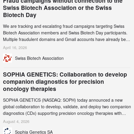
Fraud campaigns without connection to the
Swiss Biotech Association or the Swiss
Biotech Day
We are tracking and escalating fraud campaigns targeting Swiss
Biotech Association members and Swiss Biotech Day participants.
Multiple fraudulent domains and Gmail accounts have already been
identified and reported to their registrars and hosts; several have
April 16, 2026
been taken down, but new ones continue to appear. Please read
Swiss Biotech Association
this alert carefully and share it within your organization.
SOPHiA GENETICS: Collaboration to develop
companion diagnostics for precision
oncology therapies
SOPHiA GENETICS (NASDAQ: SOPH) today announced a new
global collaboration to develop, validate, and deploy two companion
diagnostics (CDx) supporting precision oncology therapies with
AstraZeneca (LSE/STO/NYSE: AZN).
August 4, 2026
Sophia Genetics SA