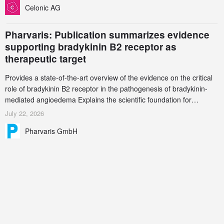
Celonic AG
Pharvaris: Publication summarizes evidence
supporting bradykinin B2 receptor as
therapeutic target
Provides a state-of-the-art overview of the evidence on the critical
role of bradykinin B2 receptor in the pathogenesis of bradykinin-
mediated angioedema Explains the scientific foundation for
targeting the bradykinin B2 receptor as a therapeutic strategy for
July 22, 2026
additional bradykinin-mediated diseases
Pharvaris GmbH